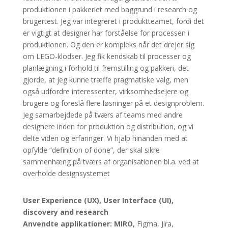
produktionen i pakkeriet med baggrund i research og
brugertest. Jeg var integreret i produktteamet, fordi det
er vigtigt at designer har forståelse for processen i
produktionen. Og den er kompleks når det drejer sig
om LEGO-klodser. Jeg fik kendskab til processer og
planlægning i forhold til fremstilling og pakkeri, det
gjorde, at jeg kunne træffe pragmatiske valg, men
også udfordre interessenter, virksomhedsejere og
brugere og foreslå flere løsninger på et designproblem.
Jeg samarbejdede på tværs af teams med andre
designere inden for produktion og distribution, og vi
delte viden og erfaringer. Vi hjalp hinanden med at
opfylde “definition of done”, der skal sikre
sammenhæng på tværs af organisationen bl.a. ved at
overholde designsystemet
User Experience (UX), User Interface (UI),
discovery and research
Anvendte applikationer: MIRO,
Figma, Jira,