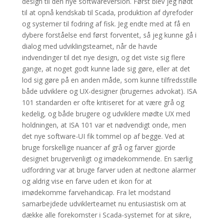
design til den nye softwareversion. Først blev jeg nødt
til at opnå kendskab til Scada, produktion af dyrefoder
og systemer til fodring af fisk. Jeg endte med at få en
dybere forståelse end først forventet, så jeg kunne gå i
dialog med udviklingsteamet, når de havde
indvendinger til det nye design, og det viste sig flere
gange, at noget godt kunne lade sig gøre, eller at det
lod sig gøre på en anden måde, som kunne tilfredsstille
både udviklere og UX-designer (brugernes advokat). ISA
101 standarden er ofte kritiseret for at være grå og
kedelig, og både brugere og udviklere mødte UX med
holdningen, at ISA 101 var et nødvendigt onde, men
det nye software-UI fik tommel op af begge. Ved at
bruge forskellige nuancer af grå og farver gjorde
designet brugervenligt og imødekommende. En særlig
udfordring var at bruge farver uden at nedtone alarmer
og aldrig vise en farve uden et ikon for at
imødekomme farvehandicap. Fra let modstand
samarbejdede udviklerteamet nu entusiastisk om at
dække alle forekomster i Scada-systemet for at sikre,