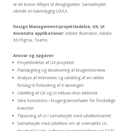
at de kunne tilføjes til designguiden. Samarbejdet
sikrede en bæredygtig UX/UI.
Design Management/projektledelse, UX, UI
Anvendte applikationer:
Adobe Illustrator, Adobe
XD/
Figma, Teams.
Ansvar og opgaver:
Projektledelse af UX-projektet
Planlægning og eksekvering af brugerinterview
Analyse af interviews og udvikling af en række
forslag til forbedring af it-løsningen
Udvikling af UX og UI inklusiv ikon-bibliotek
Sikre konsistens i brugergrænseflader for forskellige
brancher
Tilpasning af UI i samarbejde med udviklerteamet
Samarbejde med udviklere om at oversætte UI-
design til Scada-software (systemplatform og DAP)