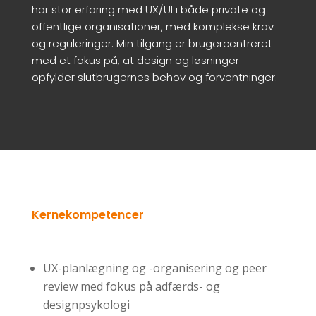
har stor erfaring med UX/UI i både private og
offentlige organisationer, med komplekse krav
og reguleringer. Min tilgang er brugercentreret
med et fokus på, at design og løsninger
opfylder slutbrugernes behov og forventninger.
Kernekompetencer
UX-planlægning og -organisering og peer
review med fokus på adfærds- og
designpsykologi