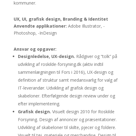
kommuner.
UX, UI, grafisk design, Branding & Identitet
Anvendte applikationer
:
Adobe Illustrator, -
Photoshop, -InDesign
Ansvar og opgaver:
Designledelse, UX-design.
Rådgiver og “tolk” på
udvikling af roskilde-forsyning.dk (aktiv indtil
sammenlægningen til Fors i 2016), UX-design og
definition af struktur samt medansvarlig for valg af
IT-leverandør. Udvikling af grafisk design og
skabeloner. Efterfølgende design review under og
efter implementering.
Grafisk design.
Visuelt design 2010 for Roskilde
Forsyning. Design af annoncer og præsentationer.
Udvikling af skabeloner til skilte, pjecer og foldere.
Visuelt til tøj, materiale og merchandise. Design til